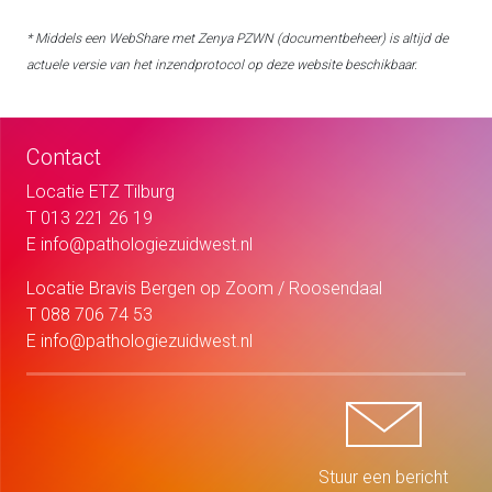
* Middels een WebShare met Zenya PZWN (documentbeheer) is altijd de
actuele versie van het inzendprotocol op deze website beschikbaar.
Contact
Locatie ETZ Tilburg
T
013 221 26 19
E
info@pathologiezuidwest.nl
Locatie Bravis Bergen op Zoom / Roosendaal
T
088 706 74 53
E
info@pathologiezuidwest.nl
Stuur een bericht