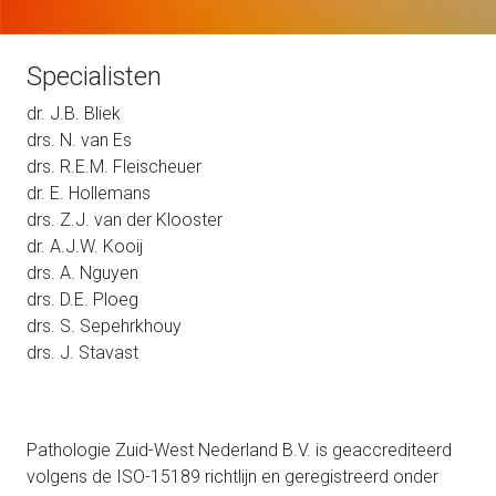
Specialisten
dr. J.B. Bliek
drs. N. van Es
drs. R.E.M. Fleischeuer
dr. E. Hollemans
drs. Z.J. van der Klooster
dr. A.J.W. Kooij
drs. A. Nguyen
drs. D.E. Ploeg
drs. S. Sepehrkhouy
drs. J. Stavast
Pathologie Zuid-West Nederland B.V. is geaccrediteerd
volgens de ISO-15189 richtlijn en geregistreerd onder