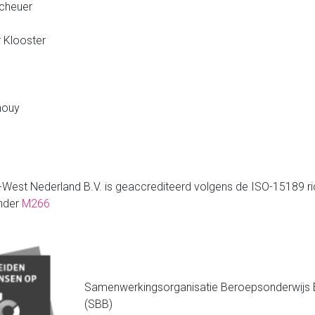
scheuer
r Klooster
houy
-West Nederland B.V. is geaccrediteerd volgens de ISO-15189 ric
onder
M266
Samenwerkingsorganisatie Beroepsonderwijs B
(SBB)