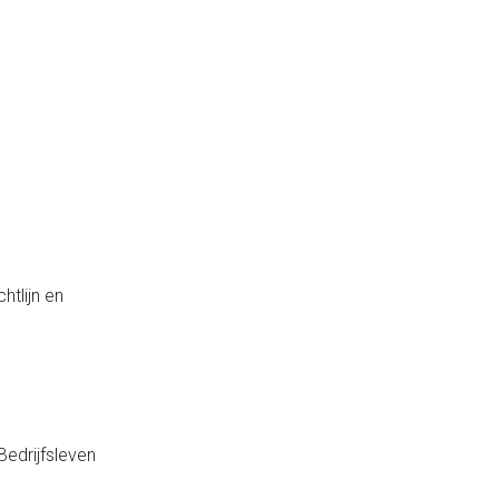
htlijn en
edrijfsleven