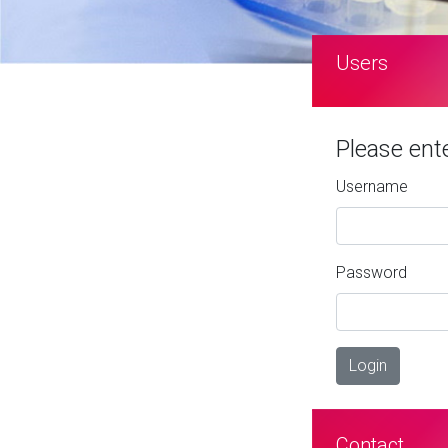
Users
Please ent
Username
Password
Login
Contact