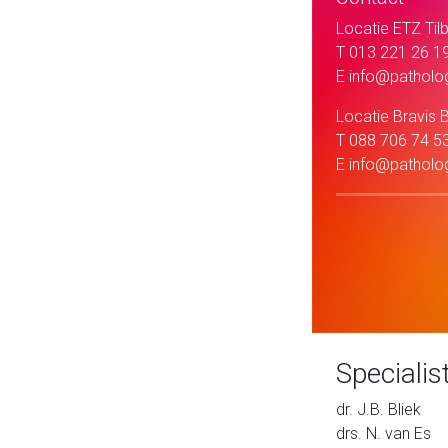
Locatie ETZ Til
T
013 221 26 1
E
info@patholog
Locatie Bravis
T
088 706 74 5
E
info@patholog
Specialis
dr. J.B. Bliek
drs. N. van Es