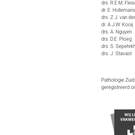
drs. R.E.M. Flei
dr. E. Hollemans
drs. Z.J. van de
dr. A.J.W. Kooij
drs. A. Nguyen
drs. D.E. Ploeg
drs. S. Sepehrk
drs. J. Stavast
Pathologie Zuid
geregistreerd 