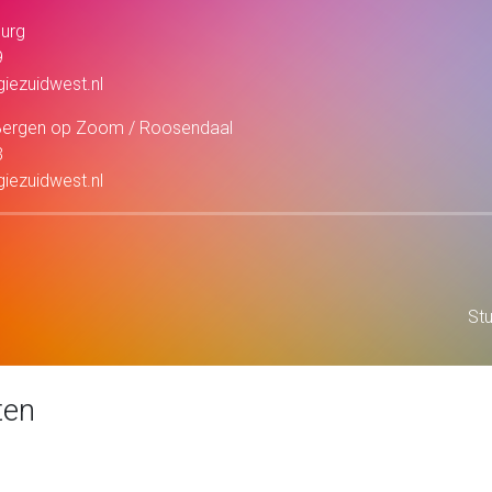
burg
9
iezuidwest.nl
 Bergen op Zoom / Roosendaal
3
iezuidwest.nl
Stu
ten